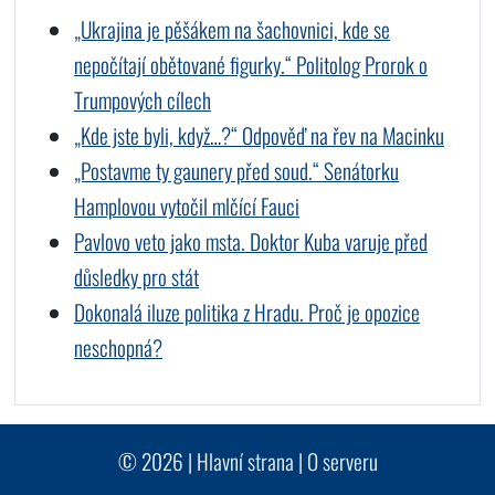
„Ukrajina je pěšákem na šachovnici, kde se
nepočítají obětované figurky.“ Politolog Prorok o
Trumpových cílech
„Kde jste byli, když…?“ Odpověď na řev na Macinku
„Postavme ty gaunery před soud.“ Senátorku
Hamplovou vytočil mlčící Fauci
Pavlovo veto jako msta. Doktor Kuba varuje před
důsledky pro stát
Dokonalá iluze politika z Hradu. Proč je opozice
neschopná?
© 2026 |
Hlavní strana
|
O serveru