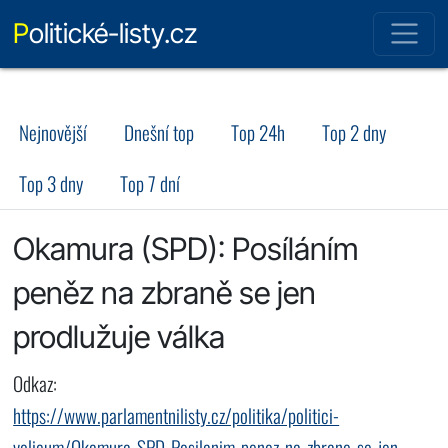
Politické-listy.cz
Nejnovější
Dnešní top
Top 24h
Top 2 dny
Top 3 dny
Top 7 dní
Okamura (SPD): Posíláním
peněz na zbraně se jen
prodlužuje válka
Odkaz:
https://www.parlamentnilisty.cz/politika/politici-
volicum/Okamura-SPD-Posilanim-penez-na-zbrane-se-jen-