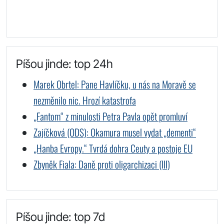
Píšou jinde: top 24h
Marek Obrtel: Pane Havlíčku, u nás na Moravě se
nezměnilo nic. Hrozí katastrofa
„Fantom“ z minulosti Petra Pavla opět promluví
Zajíčková (ODS): Okamura musel vydat „dementi“
„Hanba Evropy.“ Tvrdá dohra Ceuty a postoje EU
Zbyněk Fiala: Daně proti oligarchizaci (III)
Píšou jinde: top 7d