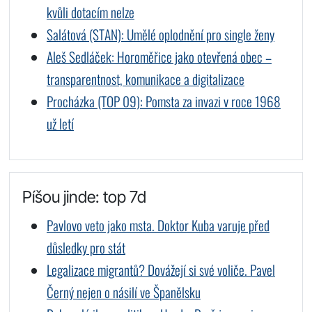
kvůli dotacím nelze
Salátová (STAN): Umělé oplodnění pro single ženy
Aleš Sedláček: Horoměřice jako otevřená obec –
transparentnost, komunikace a digitalizace
Procházka (TOP 09): Pomsta za invazi v roce 1968
už letí
Píšou jinde: top 7d
Pavlovo veto jako msta. Doktor Kuba varuje před
důsledky pro stát
Legalizace migrantů? Dovážejí si své voliče. Pavel
Černý nejen o násilí ve Španělsku