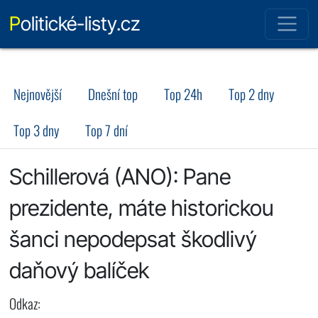
Politické-listy.cz
Nejnovější
Dnešní top
Top 24h
Top 2 dny
Top 3 dny
Top 7 dní
Schillerová (ANO): Pane
prezidente, máte historickou
šanci nepodepsat škodlivý
daňový balíček
Odkaz: