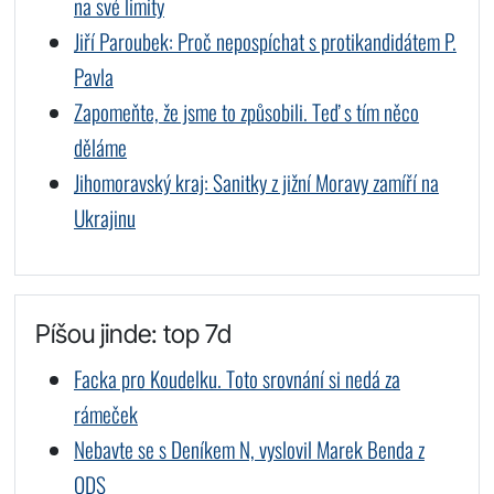
na své limity
Jiří Paroubek: Proč nepospíchat s protikandidátem P.
Pavla
Zapomeňte, že jsme to způsobili. Teď s tím něco
děláme
Jihomoravský kraj: Sanitky z jižní Moravy zamíří na
Ukrajinu
Píšou jinde: top 7d
Facka pro Koudelku. Toto srovnání si nedá za
rámeček
Nebavte se s Deníkem N, vyslovil Marek Benda z
ODS