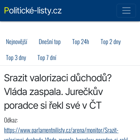
Politické-listy.cz
Nejnovější
Dnešní top
Top 24h
Top 2 dny
Top 3 dny
Top 7 dní
Srazit valorizaci důchodů?
Vláda zaspala. Jurečkův
poradce si řekl své v ČT
Odkaz:
https://www.parlamentnilisty.cz/arena/monitor/Srazit-
valorizaci-duchodu-Vlada-zaspala-Jureckuv-poradce-si-rekl-