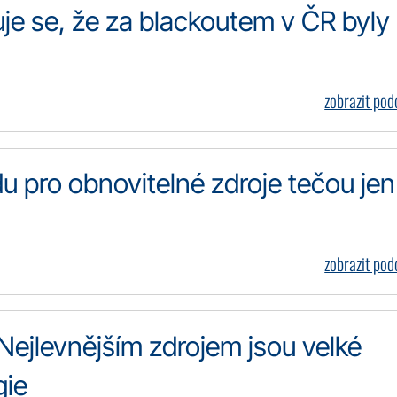
je se, že za blackoutem v ČR byly
zobrazit po
du pro obnovitelné zdroje tečou jen
zobrazit po
ejlevnějším zdrojem jsou velké
gie