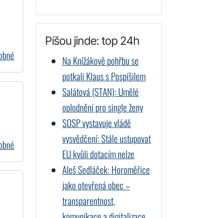
Píšou jinde: top 24h
dobné
Na Knížákově pohřbu se
potkali Klaus s Pospíšilem
Salátová (STAN): Umělé
oplodnění pro single ženy
SOSP vystavuje vládě
vysvědčení: Stále ustupovat
dobné
EU kvůli dotacím nelze
Aleš Sedláček: Horoměřice
jako otevřená obec –
transparentnost,
komunikace a digitalizace