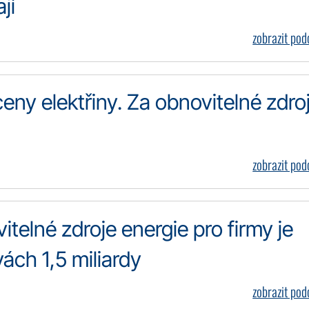
jí
zobrazit po
eny elektřiny. Za obnovitelné zdro
zobrazit po
telné zdroje energie pro firmy je
ách 1,5 miliardy
zobrazit po