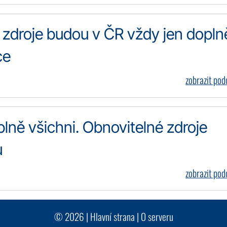
 zdroje budou v ČR vždy jen dopln
ce
zobrazit po
plně všichni. Obnovitelné zdroje
u
zobrazit po
© 2026 |
Hlavní strana
|
O serveru