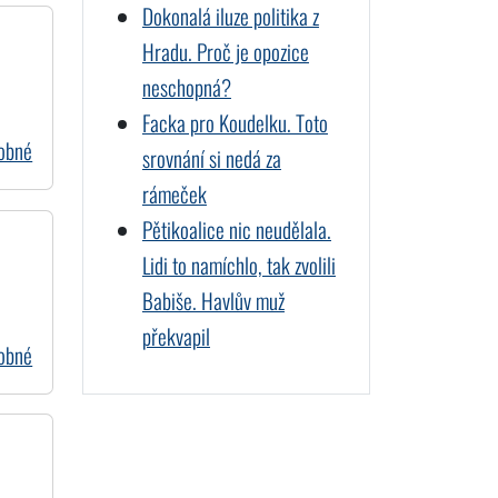
Dokonalá iluze politika z
Hradu. Proč je opozice
neschopná?
Facka pro Koudelku. Toto
dobné
srovnání si nedá za
rámeček
Pětikoalice nic neudělala.
Lidi to namíchlo, tak zvolili
Babiše. Havlův muž
překvapil
dobné