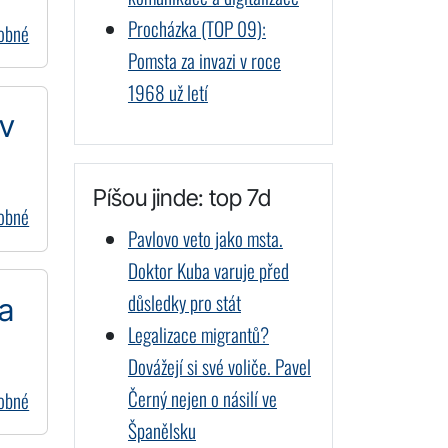
Procházka (TOP 09):
dobné
Pomsta za invazi v roce
1968 už letí
 v
Píšou jinde: top 7d
dobné
Pavlovo veto jako msta.
Doktor Kuba varuje před
důsledky pro stát
za
Legalizace migrantů?
Dovážejí si své voliče. Pavel
Černý nejen o násilí ve
dobné
Španělsku