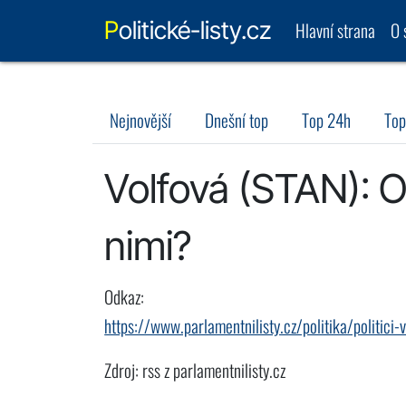
Politické-listy.cz
Hlavní strana
O 
Nejnovější
Dnešní top
Top 24h
Top
Volfová (STAN): O
nimi?
Odkaz:
https://www.parlamentnilisty.cz/politika/politi
Zdroj: rss z parlamentnilisty.cz