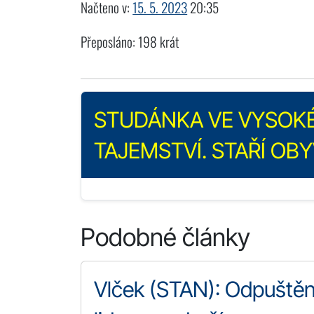
Načteno v:
15. 5. 2023
20:35
Přeposláno: 198 krát
STUDÁNKA VE VYSOKÉ
TAJEMSTVÍ. STAŘÍ OBY
Podobné články
Vlček (STAN): Odpuštěné