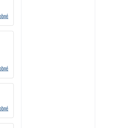
dobné
dobné
dobné