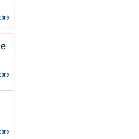
dobné
je
dobné
dobné