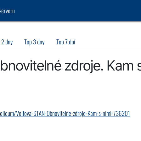
serveru
 2 dny
Top 3 dny
Top 7 dní
bnovitelné zdroje. Kam 
ci-volicum/Volfova-STAN-Obnovitelne-zdroje-Kam-s-nimi-736201