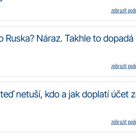
zobrazit po
o Ruska? Náraz. Takhle to dopadá
zobrazit po
teď netuší, kdo a jak doplatí účet 
zobrazit po