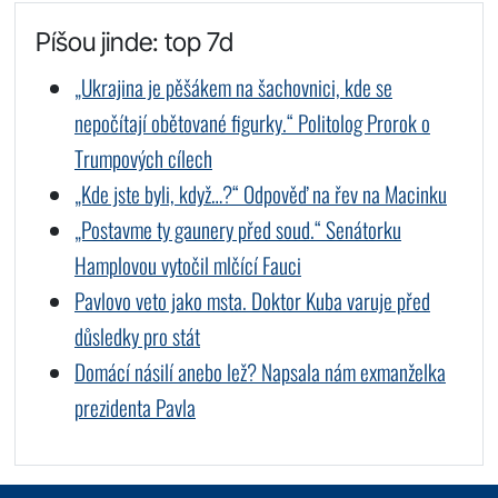
Píšou jinde: top 7d
„Ukrajina je pěšákem na šachovnici, kde se
nepočítají obětované figurky.“ Politolog Prorok o
Trumpových cílech
„Kde jste byli, když…?“ Odpověď na řev na Macinku
„Postavme ty gaunery před soud.“ Senátorku
Hamplovou vytočil mlčící Fauci
Pavlovo veto jako msta. Doktor Kuba varuje před
důsledky pro stát
Domácí násilí anebo lež? Napsala nám exmanželka
prezidenta Pavla