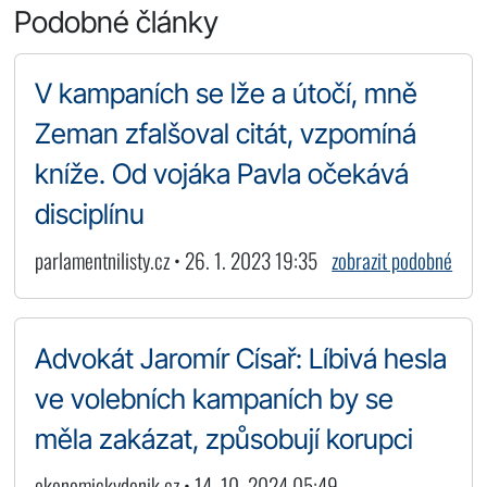
Podobné články
V kampaních se lže a útočí, mně
Zeman zfalšoval citát, vzpomíná
kníže. Od vojáka Pavla očekává
disciplínu
parlamentnilisty.cz • 26. 1. 2023 19:35
zobrazit podobné
Advokát Jaromír Císař: Líbivá hesla
ve volebních kampaních by se
měla zakázat, způsobují korupci
ekonomickydenik.cz • 14. 10. 2024 05:49