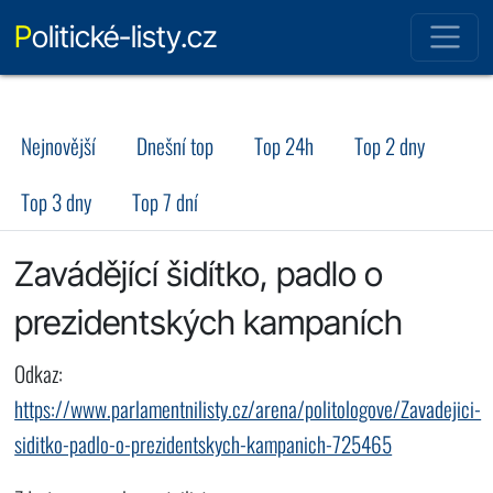
Politické-listy.cz
Nejnovější
Dnešní top
Top 24h
Top 2 dny
Top 3 dny
Top 7 dní
Zavádějící šidítko, padlo o
prezidentských kampaních
Odkaz:
https://www.parlamentnilisty.cz/arena/politologove/Zavadejici-
siditko-padlo-o-prezidentskych-kampanich-725465