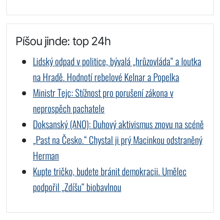
Píšou jinde: top 24h
Lidský odpad v politice, bývalá „hrůzovláda“ a loutka
na Hradě. Hodnotí rebelové Kelnar a Popelka
Ministr Tejc: Stížnost pro porušení zákona v
neprospěch pachatele
Doksanský (ANO): Duhový aktivismus znovu na scéně
„Past na Česko.“ Chystal ji prý Macinkou odstraněný
Herman
Kupte tričko, budete bránit demokracii. Umělec
podpořil „Zdíšu“ biobavlnou