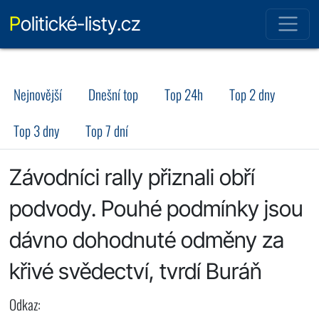
Politické-listy.cz
Nejnovější
Dnešní top
Top 24h
Top 2 dny
Top 3 dny
Top 7 dní
Závodníci rally přiznali obří
podvody. Pouhé podmínky jsou
dávno dohodnuté odměny za
křivé svědectví, tvrdí Buráň
Odkaz: