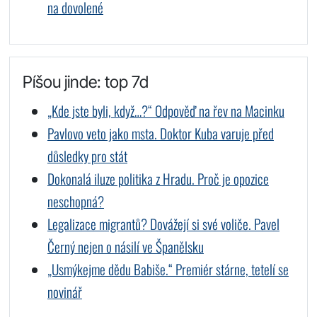
na dovolené
Píšou jinde: top 7d
„Kde jste byli, když…?“ Odpověď na řev na Macinku
Pavlovo veto jako msta. Doktor Kuba varuje před
důsledky pro stát
Dokonalá iluze politika z Hradu. Proč je opozice
neschopná?
Legalizace migrantů? Dovážejí si své voliče. Pavel
Černý nejen o násilí ve Španělsku
„Usmýkejme dědu Babiše.“ Premiér stárne, tetelí se
novinář