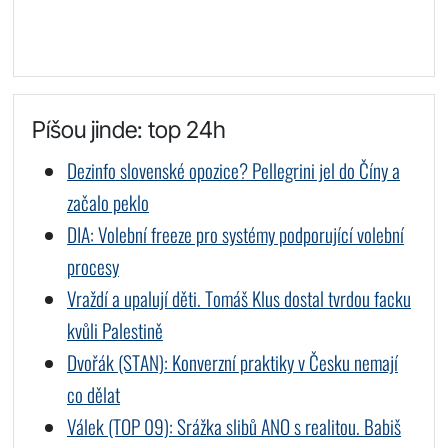
Píšou jinde: top 24h
Dezinfo slovenské opozice? Pellegrini jel do Číny a
začalo peklo
DIA: Volební freeze pro systémy podporující volební
procesy
Vraždí a upalují děti. Tomáš Klus dostal tvrdou facku
kvůli Palestině
Dvořák (STAN): Konverzní praktiky v Česku nemají
co dělat
Válek (TOP 09): Srážka slibů ANO s realitou. Babiš