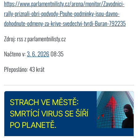
https://www.parlamentnilisty.cz/arena/monitor/Zavodnici-
rally-priznali-obri-podvody-Pouhe-podminky-jsou-davno-
dohodnute-odmeny-za-krive-svedectvi-tvrdi-Buran-792235
Zdroj: rss z parlamentnilisty.cz
Načteno v:
3. 6. 2026
08:35
Přeposláno: 43 krát
STRACH VE MĚSTĚ:
SMRTÍCÍ VIRUS SE ŠÍŘÍ
PO PLANETĚ.